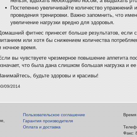
нельзя, вдыхать необходимо носом, а выдыхать рт
Постепенно увеличивайте количество упражнений и
проведения тренировки. Важно запомнить, что именн
увеличение нагрузки вредно для здоровья.
Домашний фитнес принесет больше результатов, если с
питанием или хотя бы снижением количества потребляе
и ночное время.
Если вы чувствуете чрезмерное повышение аппетита пос
означает, что была дана слишком большая нагрузка и ее
Занимайтесь, будьте здоровы и красивы!
30/09/2014
Пользовательское соглашение
Время 
ие,
Гарантия производителя
Оплата и доставка
Телефо
Факс: 