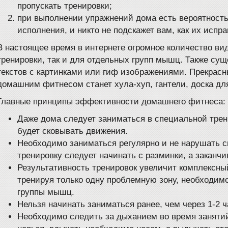
пропускать тренировки;
при выполнении упражнений дома есть вероятность
исполнения, и никто не подскажет вам, как их испра
В настоящее время в интернете огромное количество ви
тренировки, так и для отдельных групп мышц. Также су
текстов с картинками или гиф изображениями. Прекрас
домашним фитнесом станет хула-хуп, гантели, доска для
Главные принципы эффективности домашнего фитнеса:
Даже дома следует заниматься в специальной трен
будет сковывать движения.
Необходимо заниматься регулярно и не нарушать с
тренировку следует начинать с разминки, а заканчи
Результативность тренировок увеличит комплексный
тренируя только одну проблемную зону, необходим
группы мышц.
Нельзя начинать заниматься ранее, чем через 1-2 
Необходимо следить за дыханием во время заняти