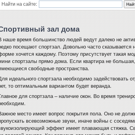
Найти на сайте:
Спортивный зал дома
В наше время большинство людей ведут далеко не акти
редко посещают спортзал. Довольно часто сказывается н
форме хочется каждому. Поэтому присутствует такая мо
мини спортзалы прямо дома. Если квартира не большая,
имеющиеся свободные пространства.
Для идеального спортзала необходимо задействовать от
нет, то оптимальным вариантом будет веранда.
Главное для спортзала – наличие окон. Во время тренир
необходим.
Важное место имеет вопрос покрытия пола. Оно не долж
пропускать всевозможные звуки, иначе войны с соседям
звукоизолирующий эффект имеет плавающая стяжка. Св