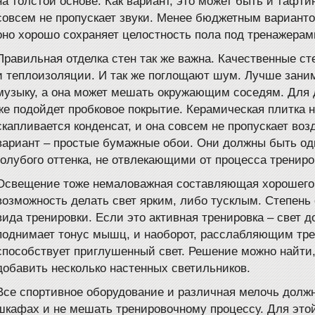
на толстой основе. Как вариант, это может быть и тафти
совсем не пропускает звуки. Менее бюджетным варианто
оно хорошо сохраняет целостность пола под тренажерам
Правильная отделка стен так же важна. Качественные с
и теплоизоляции. И так же поглощают шум. Лучше зани
музыку, а она может мешать окружающим соседям. Для 
же подойдет пробковое покрытие. Керамическая плитка не
скапливается конденсат, и она совсем не пропускает в
вариант – простые бумажные обои. Они должны быть од
голубого оттенка, не отвлекающими от процесса трениро
Освещение тоже немаловажная составляющая хорошего 
возможность делать свет ярким, либо тусклым. Степень
вида тренировки. Если это активная тренировка – свет д
поднимает тонус мышц, и наоборот, расслабляющим тр
способствует приглушенный свет. Решение можно найти,
добавить несколько настенных светильников.
Все спортивное оборудование и различная мелочь должн
шкафах и не мешать тренировочному процессу. Для этой