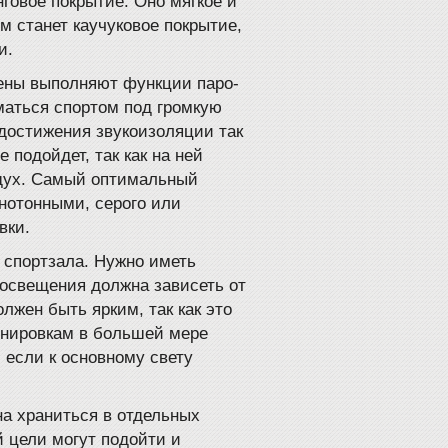
нговое покрытие. Оно мягкое и
м станет каучуковое покрытие,
и.
тены выполняют функции паро-
маться спортом под громкую
достижения звукоизоляции так
 подойдет, так как на ней
оздух. Самый оптимальный
нотонными, серого или
вки.
спортзала. Нужно иметь
 освещения должна зависеть от
олжен быть ярким, так как это
енировкам в большей мере
 если к основному свету
а храниться в отдельных
 цели могут подойти и