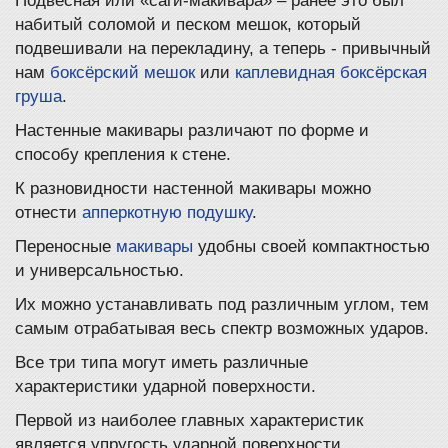
Подвесная или «саги-макивара» – ранее это был
набитый соломой и песком мешок, который
подвешивали на перекладину, а теперь - привычный
нам
боксёрский мешок
или
каплевидная боксёрская
груша
.
Настенные макивары различают по форме и
способу крепления к стене.
К разновидности настенной макивары можно
отнести
апперкотную подушку
.
Переносные
макивары
удобны своей компактностью
и универсальностью.
Их можно устанавливать под различным углом, тем
самым отрабатывая весь спектр возможных ударов.
Все три типа могут иметь различные
характеристики ударной поверхности.
Первой из наиболее главных характеристик
является упругость ударной поверхности.